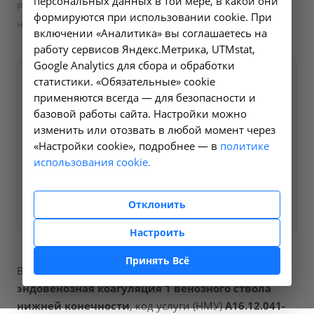
персональных данных в той мере, в какой они
Радиочастотная эндовенозная коагуляция 1 венозного ствола
формируются при использовании cookie. При
нижней конечности - А16.12.041-01 в Ангарске
включении «Аналитика» вы соглашаетесь на
работу сервисов Яндекс.Метрика, UTMstat,
Google Analytics для сбора и обработки
статистики. «Обязательные» cookie
Оформите заявку на сайте,
35000 ₽
применяются всегда — для безопасности и
мы свяжемся с вами в
базовой работы сайта. Настройки можно
ближайшее время и
изменить или отозвать в любой момент через
ответим на все
«Настройки cookie», подробнее — в
политике
интересующие вопросы.
использования cookie.
Заказать услугу
Отклонить
Настроить
Принять Всё
В наших клиниках мы проводим
радиочастотная
эндовенозная коагуляция 1 венозного ствола
нижней конечности
, код услуги (НМУ)
А16.12.041-