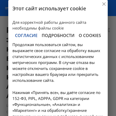
Этот сайт использует cookie
Для корректной работы данного сайта
Радиочастотная
необходимы файлы cookie
СОГЛАСИЕ
ПОДРОБНОСТИ
О COOKIES
эндовенозная
Продолжая пользоваться сайтом, вы
коагуляция 1
выражаете свое согласие на обработку ваших
венозного ствола
статистических данных с использованием
метрических программ. В случае отказа вы
нижней
можете отключить сохранение cookie в
настройках вашего браузера или прекратить
конечности -
использование сайта.
А16.12.041-01 в
Нажимая «Принять все», вы даёте согласие по
Ангарске
152-ФЗ, PIPL, ADPPA, GDPR на категории
«Функциональные», «Аналитика» и
—
Цены в Ангарске
«Маркетинг» и на обработку/хранение
—
Операции и манипуляции сосудистого хирурга