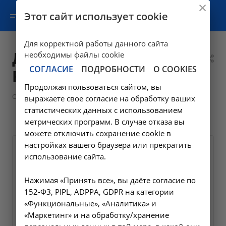
Этот сайт использует cookie
Для корректной работы данного сайта
Донская Наталья
необходимы файлы cookie
СОГЛАСИЕ
ПОДРОБНОСТИ
О COOKIES
Николаевна
Продолжая пользоваться сайтом, вы
—
—
О клинике
Сотрудники
Специалисты поликлиник
выражаете свое согласие на обработку ваших
—
Донская Наталья Николаевна
статистических данных с использованием
метрических программ. В случае отказа вы
можете отключить сохранение cookie в
настройках вашего браузера или прекратить
использование сайта.
Нажимая «Принять все», вы даёте согласие по
152-ФЗ, PIPL, ADPPA, GDPR на категории
«Функциональные», «Аналитика» и
«Маркетинг» и на обработку/хранение