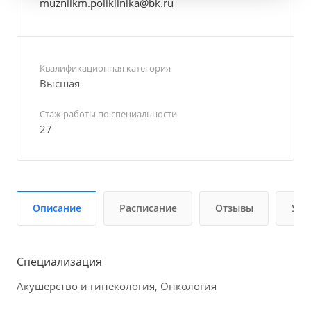
muzniikm.poliklinika@bk.ru
Квалификационная категория
Высшая
Стаж работы по специальности
27
Описание
Расписание
Отзывы
Усл
Специализация
Акушерство и гинекология, Онкология