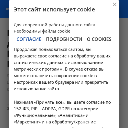
Этот сайт использует cookie
Для корректной работы данного сайта
Центр амбулаторного
необходимы файлы cookie
СОГЛАСИЕ
ПОДРОБНОСТИ
О COOKIES
диализа Иркутск,
Продолжая пользоваться сайтом, вы
Коммунаров, ул.
выражаете свое согласие на обработку ваших
Коммунаров, д.16
статистических данных с использованием
метрических программ. В случае отказа вы
—
Контакты
можете отключить сохранение cookie в
настройках вашего браузера или прекратить
Центр амбулаторного диализа Иркутск, Коммунаров, ул.
использование сайта.
Коммунаров, д.16
Нажимая «Принять все», вы даёте согласие по
загрузка карты...
152-ФЗ, PIPL, ADPPA, GDPR на категории
«Функциональные», «Аналитика» и
«Маркетинг» и на обработку/хранение