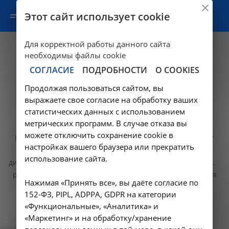
Этот сайт использует cookie
Для корректной работы данного сайта
необходимы файлы cookie
СОГЛАСИЕ
ПОДРОБНОСТИ
О COOKIES
Продолжая пользоваться сайтом, вы
выражаете свое согласие на обработку ваших
Лучевая диагностика в НИИ
статистических данных с использованием
КЛИНИЧЕСКОЙ МЕДИЦИНЫ
метрических программ. В случае отказа вы
можете отключить сохранение cookie в
Мы выделяем время на исследования в зависимости от
настройках вашего браузера или прекратить
каждой ситуации для того, чтобы избежать спешки и
использование сайта.
дискомфорта у медицинских работников и пациента. Наши
рентгенлаборанты адаптируют настройки оборудования
Нажимая «Принять все», вы даёте согласие по
для получения качественных снимков и минимизации
152-ФЗ, PIPL, ADPPA, GDPR на категории
лучевой нагрузки. Расшифровкой результатов занимаются
«Функциональные», «Аналитика» и
опытные врачи рентгенологи. Полученные изображения
Подробнее
«Маркетинг» и на обработку/хранение
мы записываем на электронные носители и передаем