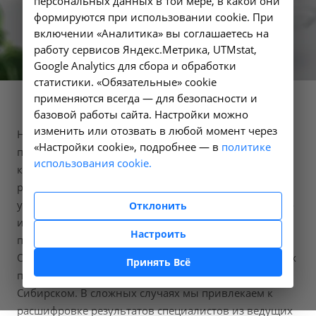
персональных данных в той мере, в какой они
пациентам. Результаты обследования хранятся в нашем
формируются при использовании cookie. При
оборудовании в течении 3 месяцев. Качественные снимки
включении «Аналитика» вы соглашаетесь на
помогают поставить точный диагноз и рационально
работу сервисов Яндекс.Метрика, UTMstat,
спланировать дальнейшее лечение.
Google Analytics для сбора и обработки
статистики. «Обязательные» cookie
применяются всегда — для безопасности и
базовой работы сайта. Настройки можно
изменить или отозвать в любой момент через
Наши специалисты отделений лучевой диагностики
«Настройки cookie», подробнее — в
политике
проводят исследования с использованием
использования cookie.
компьютерных томографов, аппаратов магнитно-
резонансной томографии, цифровых рентгеновских
установок и денситометров. Если пациенту показано
Отклонить
использование контрастных препаратов, то мы
Настроить
проводим исследования с контрастированием.
Отделения лучевой диагностики открыты для наших
Принять Всё
пациентов в Москве, Иркутске, Ангарске и Усолье-
Сибирском. В сложных случаях мы привлекаем к
расшифровке результатов специалистов из ведущих