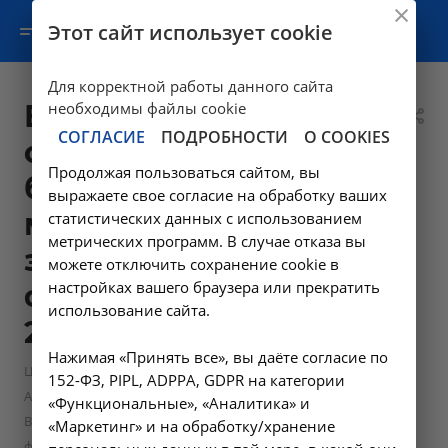
Этот сайт использует cookie
Для корректной работы данного сайта
Выдача
необходимы файлы cookie
СОГЛАСИЕ
ПОДРОБНОСТИ
О COOKIES
официального
Продолжая пользоваться сайтом, вы
бланка
выражаете свое согласие на обработку ваших
медицинского
статистических данных с использованием
метрических программ. В случае отказа вы
заключения по
можете отключить сохранение cookie в
настройках вашего браузера или прекратить
форме 003-В/у -
использование сайта.
24.12 в Ангарске
Нажимая «Принять все», вы даёте согласие по
—
Цены в Ангарске
152-ФЗ, PIPL, ADPPA, GDPR на категории
—
Амбулаторно-поликлинические услуги в Ангарске
«Функциональные», «Аналитика» и
Выдача официального бланка медицинского заключения по
«Маркетинг» и на обработку/хранение
форме 003-В/у - 24.12 в Ангарске