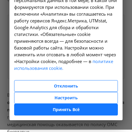
персональных данных в той мере, в какой они
формируются при использовании cookie. При
включении «Аналитика» вы соглашаетесь на
работу сервисов Яндекс.Метрика, UTMstat,
Оформите заявку на сайте, мы
50 ₽
Google Analytics для сбора и обработки
свяжемся с вами в ближайшее
статистики. «Обязательные» cookie
время и ответим на все
применяются всегда — для безопасности и
базовой работы сайта. Настройки можно
интересующие вопросы.
изменить или отозвать в любой момент через
«Настройки cookie», подробнее — в
политике
Заказать услугу
использования cookie.
Отклонить
В наших клиниках мы проводим
выдача
Настроить
официального бланка медицинского заключения
Принять Всё
по форме 003-в/у
, код услуги (НМУ)
24.12
. Для
граждан России, у которых есть направление,
медицинская помощь оказывается по полису ОМС
бесплатно.