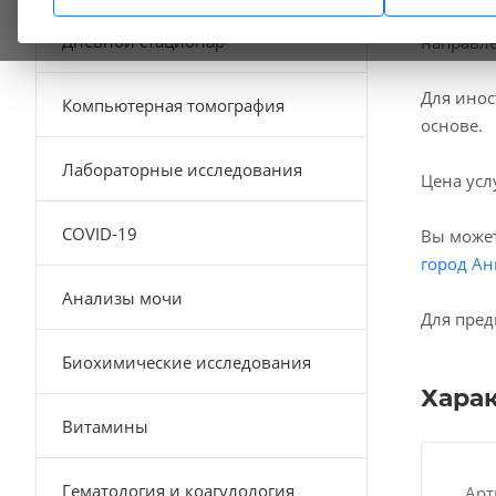
В наших
Дневной стационар
направле
Для инос
Компьютерная томография
основе.
Лабораторные исследования
Цена усл
COVID-19
Вы может
город Ан
Анализы мочи
Для пред
Биохимические исследования
Хара
Витамины
Гематология и коагулология
Арт