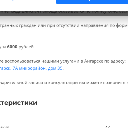
 клиниках мы проводим
вызов врача на дом
, код услуги (
ние, медицинская помощь оказывается по полису ОМС бесп
транных граждан или при отсутствии направления по форм
уги
6000
рублей.
е воспользоваться нашими услугами в Ангарске по адресу:
гарск, 7А микрорайон, дом 35
.
варительной записи и консультации вы можете позвонить 
ктеристики
икул
2.4