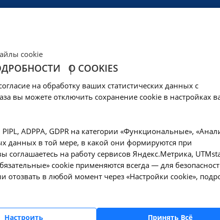
ЦЕНЫ
КЛИНИКА
ОБРАЗОВАНИЕ
СОЦОБЕСПЕЧЕНИ
айлы cookie
ОДРОБНОСТИ
О COOKIES
м - 2.4 в Ангарске
согласие на обработку ваших статистических данных с
аза вы можете отключить сохранение cookie в настройках в
—
гарске
Вызов врача на дом - 2.4 в Ангарске
, PIPL, ADPPA, GDPR на категории «Функциональные», «Анал
х данных в той мере, в какой они формируются при
Оформите заявку на сайте, мы свяжемся с вам
ы соглашаетесь на работу сервисов Яндекс.Метрика, UTMsta
ближайшее время и ответим на все интересу
«Обязательные» cookie применяются всегда — для безопасност
вопросы.
и отозвать в любой момент через «Настройки cookie», подр
Настроить
Принять Всё