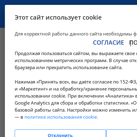
УСЛУГИ
СПЕЦИАЛИСТЫ
Этот сайт использует cookie
Для корректной работы данного сайта необходимы ф
СОГЛАСИЕ
П
Вызов врача на до
Продолжая пользоваться сайтом, вы выражаете свое 
использованием метрических программ. В случае отк
—
Цены в Ангарске
Амбулаторно-поликлинические услуги в Ан
браузера или прекратить использование сайта.
Нажимая «Принять все», вы даёте согласие по 152-ФЗ
Амбулаторно-
и «Маркетинг» и на обработку/хранение персональны
поликлинические услуги
использовании cookie. При включении «Аналитика» в
Google Analytics для сбора и обработки статистики. 
базовой работы сайта. Настройки можно изменить ил
Гемодиализ
— в
политике использования cookie.
Денситометрия
Отклонить