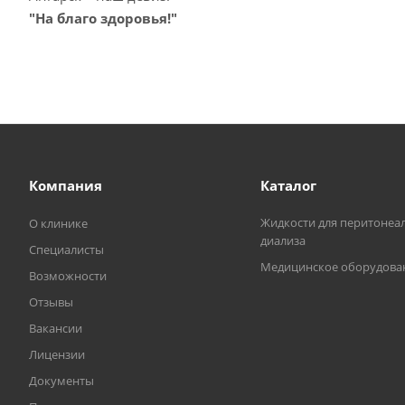
"На благо здоровья!"
Компания
Каталог
Жидкости для перитонеа
О клинике
диализа
Специалисты
Медицинское оборудова
Возможности
Отзывы
Вакансии
Лицензии
Документы