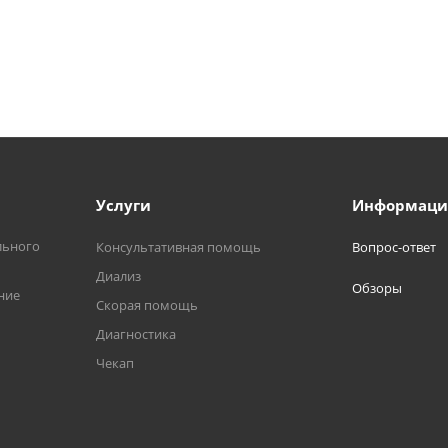
Услуги
Информаци
льного
Консультативная помощь
Вопрос-ответ
Диализ
Обзоры
ние
Скорая помощь
Диагностика
Чекап