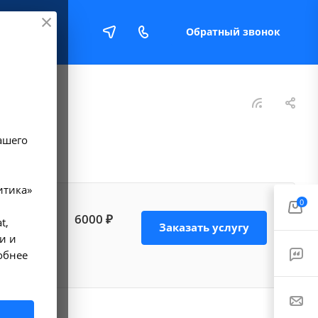
Обратный звонок
Е
ашего
итика»
0
и в
6000 ₽
t,
Заказать услугу
ющие
и и
обнее