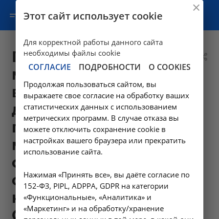
Этот сайт использует cookie
Для корректной работы данного сайта
Получение
необходимы файлы cookie
СОГЛАСИЕ
ПОДРОБНОСТИ
О COOKIES
материала из
Продолжая пользоваться сайтом, вы
верхних
выражаете свое согласие на обработку ваших
дыхательных
статистических данных с использованием
метрических программ. В случае отказа вы
путей (Забор
можете отключить сохранение cookie в
настройках вашего браузера или прекратить
мазка со
использование сайта.
слизистой
Нажимая «Принять все», вы даёте согласие по
оболочки рото/
152-ФЗ, PIPL, ADPPA, GDPR на категории
носоглотки на
«Функциональные», «Аналитика» и
«Маркетинг» и на обработку/хранение
Covid 19) выезд на