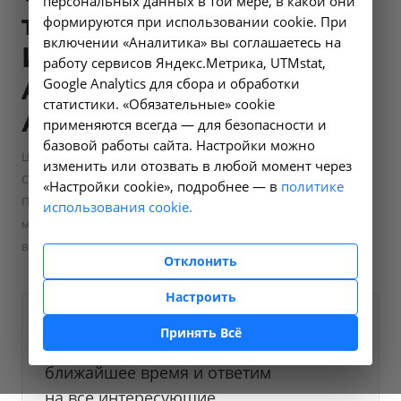
персональных данных в той мере, в какой они
территорию г.
формируются при использовании cookie. При
включении «Аналитика» вы соглашаетесь на
Иркутск -
работу сервисов Яндекс.Метрика, UTMstat,
A11.08.010-02 в
Google Analytics для сбора и обработки
статистики. «Обязательные» cookie
Ангарске
применяются всегда — для безопасности и
базовой работы сайта. Настройки можно
—
—
Цены в Ангарске
Лабораторные исследования
изменить или отозвать в любой момент через
—
COVID-19
«Настройки cookie», подробнее — в
политике
Получение материала из верхних дыхательных путей (Забор
использования cookie.
мазка со слизистой оболочки рото/носоглотки на Covid 19)
выезд на территорию г. Иркутск - A11.08.010-02 в Ангарске
Отклонить
Настроить
Оформите заявку на сайте,
350 ₽
Принять Всё
мы свяжемся с вами в
ближайшее время и ответим
на все интересующие