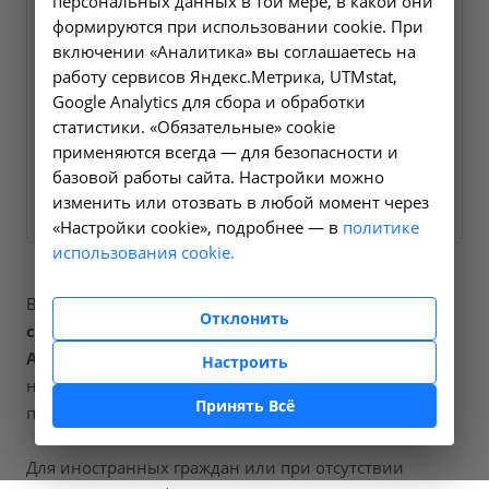
персональных данных в той мере, в какой они
Оформите заявку на сайте,
2000 ₽
формируются при использовании cookie. При
мы свяжемся с вами в
включении «Аналитика» вы соглашаетесь на
ближайшее время и ответим
работу сервисов Яндекс.Метрика, UTMstat,
Google Analytics для сбора и обработки
на все интересующие
статистики. «Обязательные» cookie
вопросы.
применяются всегда — для безопасности и
базовой работы сайта. Настройки можно
Заказать услугу
изменить или отозвать в любой момент через
«Настройки cookie», подробнее — в
политике
использования cookie.
В наших клиниках мы проводим
склеротерапия
Отклонить
сосудистых звёздочек до 10 см2
, код услуги (НМУ)
A16.01.015-01
. Для граждан России, у которых есть
Настроить
направление, медицинская помощь оказывается по
Принять Всё
полису ОМС бесплатно.
Для иностранных граждан или при отсутствии