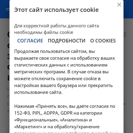
Этот сайт использует cookie
Для корректной работы данного сайта
Склеротерапия
необходимы файлы cookie
СОГЛАСИЕ
ПОДРОБНОСТИ
О COOKIES
сосудистых
Продолжая пользоваться сайтом, вы
звёздочек до 10
выражаете свое согласие на обработку ваших
см2 - A16.01.015-01
статистических данных с использованием
метрических программ. В случае отказа вы
в Ангарске
можете отключить сохранение cookie в
настройках вашего браузера или прекратить
—
Цены в Ангарске
использование сайта.
—
Операции и манипуляции сосудистого хирурга
Склеротерапия сосудистых звёздочек до 10 см2 - A16.01.015-01 в
Нажимая «Принять все», вы даёте согласие по
Ангарске
152-ФЗ, PIPL, ADPPA, GDPR на категории
«Функциональные», «Аналитика» и
«Маркетинг» и на обработку/хранение