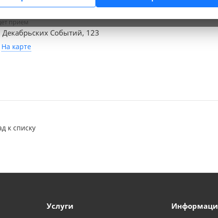
дет прием
. Декабрьских Событий, 123
На карте
ад к списку
Услуги
Информаци