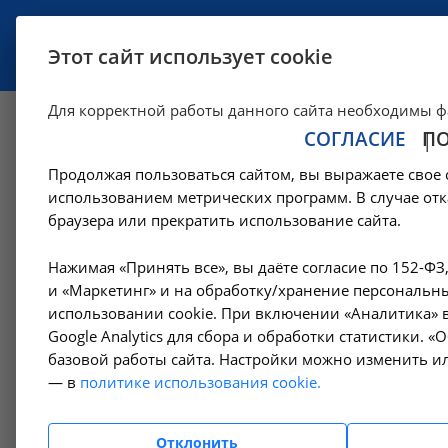
УСЛУГИ
СПЕЦИАЛИСТЫ
Этот сайт использует cookie
Для корректной работы данного сайта необходимы ф
СОГЛАСИЕ
П
Руководство
Продолжая пользоваться сайтом, вы выражаете свое 
использованием метрических программ. В случае отк
—
—
—
Соцобеспечение
Руководство
Руководители
Плато
браузера или прекратить использование сайта.
Нажимая «Принять все», вы даёте согласие по 152-ФЗ
Регистрационные данные
и «Маркетинг» и на обработку/хранение персональны
До
использовании cookie. При включении «Аналитика» в
Гл
Google Analytics для сбора и обработки статистики. 
Структура
базовой работы сайта. Настройки можно изменить ил
Те
— в
политике использования cookie.
+7
Руководство
Отклонить