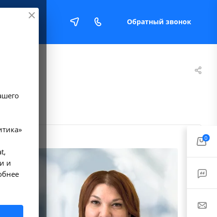
Обратный звонок
Е
ашего
итика»
0
t,
и и
обнее