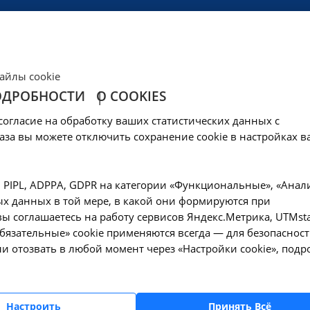
ЦЕНЫ
КЛИНИКА
ОБРАЗОВАНИЕ
СОЦОБЕСПЕЧЕНИ
айлы cookie
ОДРОБНОСТИ
О COOKIES
согласие на обработку ваших статистических данных с
аза вы можете отключить сохранение cookie в настройках в
нова Лариса Геннадьевна
, PIPL, ADPPA, GDPR на категории «Функциональные», «Анал
х данных в той мере, в какой они формируются при
лжность
ы соглашаетесь на работу сервисов Яндекс.Метрика, UTMsta
авный бухгалтер
«Обязательные» cookie применяются всегда — для безопасност
и отозвать в любой момент через «Настройки cookie», подр
лефон
E-mail
 (3952) 26-08-15
niicm@ya.ru
Настроить
Принять Всё